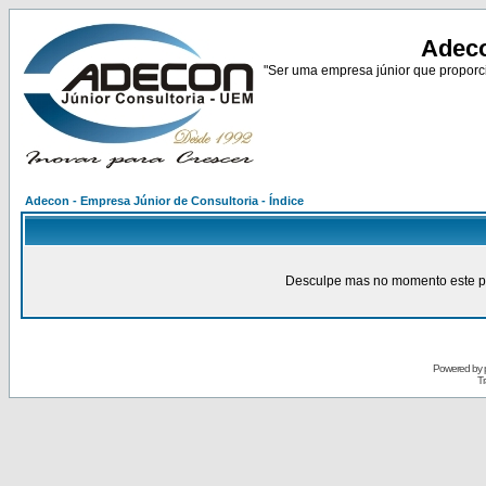
Adeco
"Ser uma empresa júnior que proporci
Adecon - Empresa Júnior de Consultoria - Índice
Desculpe mas no momento este pain
Powered by
Tr