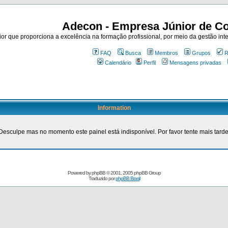
Adecon - Empresa Júnior de Co
r que proporciona a excelência na formação profissional, por meio da gestão inte
FAQ
Busca
Membros
Grupos
R
Calendário
Perfil
Mensagens privadas
Information
Desculpe mas no momento este painel está indisponível. Por favor tente mais tarde
Powered by
phpBB
© 2001, 2005 phpBB Group
Traduzido por
phpBB Brasil