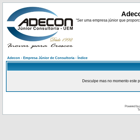
Adeco
"Ser uma empresa júnior que proporci
Adecon - Empresa Júnior de Consultoria - Índice
Desculpe mas no momento este pain
Powered by
Tr