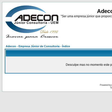
Adeco
"Ser uma empresa júnior que proporci
Adecon - Empresa Júnior de Consultoria - Índice
Desculpe mas no momento este pain
Powered by
Tr