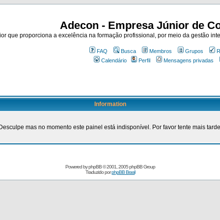
Adecon - Empresa Júnior de Co
r que proporciona a excelência na formação profissional, por meio da gestão inte
FAQ
Busca
Membros
Grupos
R
Calendário
Perfil
Mensagens privadas
Information
Desculpe mas no momento este painel está indisponível. Por favor tente mais tarde
Powered by
phpBB
© 2001, 2005 phpBB Group
Traduzido por
phpBB Brasil