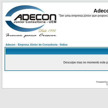
Adeco
"Ser uma empresa júnior que proporci
Adecon - Empresa Júnior de Consultoria - Índice
Desculpe mas no momento este pain
Powered by
Tr