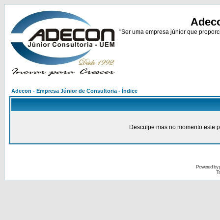
Adeco
"Ser uma empresa júnior que proporci
Adecon - Empresa Júnior de Consultoria - Índice
Desculpe mas no momento este pain
Powered by
Tr