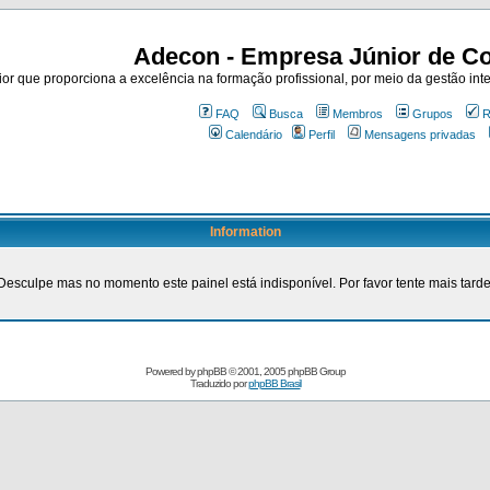
Adecon - Empresa Júnior de Co
r que proporciona a excelência na formação profissional, por meio da gestão inte
FAQ
Busca
Membros
Grupos
R
Calendário
Perfil
Mensagens privadas
Information
Desculpe mas no momento este painel está indisponível. Por favor tente mais tarde
Powered by
phpBB
© 2001, 2005 phpBB Group
Traduzido por
phpBB Brasil