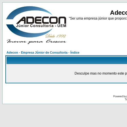
Adeco
"Ser uma empresa júnior que proporci
Adecon - Empresa Júnior de Consultoria - Índice
Desculpe mas no momento este pain
Powered by
Tr