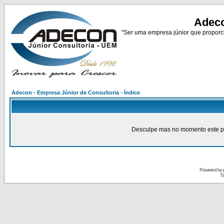
Adeco
"Ser uma empresa júnior que proporci
Adecon - Empresa Júnior de Consultoria - Índice
Desculpe mas no momento este pain
Powered by
Tr