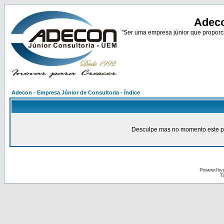
Adeco
"Ser uma empresa júnior que proporci
Adecon - Empresa Júnior de Consultoria - Índice
Desculpe mas no momento este pain
Powered by
Tr