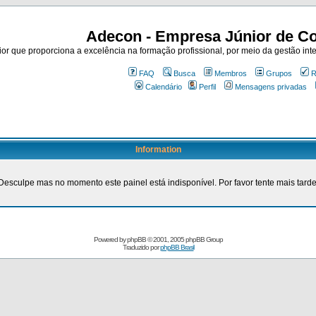
Adecon - Empresa Júnior de Co
r que proporciona a excelência na formação profissional, por meio da gestão inte
FAQ
Busca
Membros
Grupos
R
Calendário
Perfil
Mensagens privadas
Information
Desculpe mas no momento este painel está indisponível. Por favor tente mais tarde
Powered by
phpBB
© 2001, 2005 phpBB Group
Traduzido por
phpBB Brasil