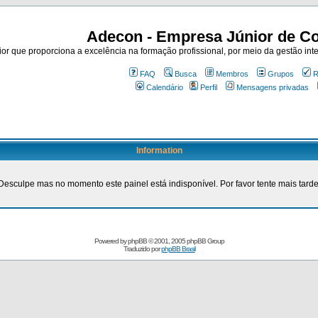
Adecon - Empresa Júnior de Co
r que proporciona a excelência na formação profissional, por meio da gestão inte
FAQ
Busca
Membros
Grupos
R
Calendário
Perfil
Mensagens privadas
Information
Desculpe mas no momento este painel está indisponível. Por favor tente mais tarde
Powered by
phpBB
© 2001, 2005 phpBB Group
Traduzido por
phpBB Brasil