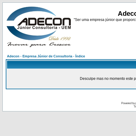
Adeco
"Ser uma empresa júnior que proporci
Adecon - Empresa Júnior de Consultoria - Índice
Desculpe mas no momento este pain
Powered by
Tr