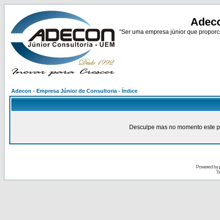
Adeco
"Ser uma empresa júnior que proporci
Adecon - Empresa Júnior de Consultoria - Índice
Desculpe mas no momento este pain
Powered by
Tr