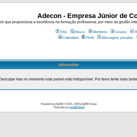
Adecon - Empresa Júnior de Co
r que proporciona a excelência na formação profissional, por meio da gestão inte
FAQ
Busca
Membros
Grupos
R
Calendário
Perfil
Mensagens privadas
Information
Desculpe mas no momento este painel está indisponível. Por favor tente mais tarde
Powered by
phpBB
© 2001, 2005 phpBB Group
Traduzido por
phpBB Brasil