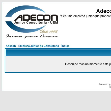
Adeco
"Ser uma empresa júnior que proporci
Adecon - Empresa Júnior de Consultoria - Índice
Desculpe mas no momento este pain
Powered by
Tr