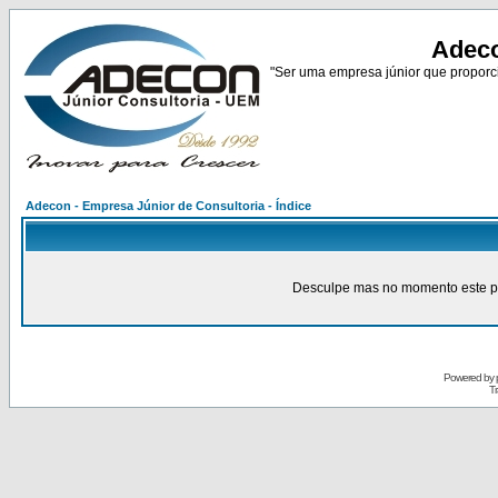
Adeco
"Ser uma empresa júnior que proporci
Adecon - Empresa Júnior de Consultoria - Índice
Desculpe mas no momento este pain
Powered by
Tr