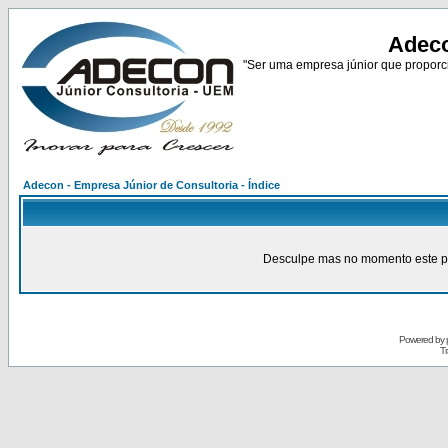
Adeco
"Ser uma empresa júnior que proporci
Adecon - Empresa Júnior de Consultoria - Índice
Desculpe mas no momento este pain
Powered by
Tr