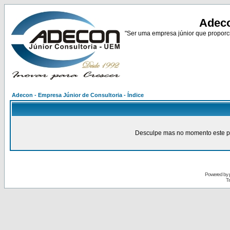
Adeco
"Ser uma empresa júnior que proporci
Adecon - Empresa Júnior de Consultoria - Índice
Desculpe mas no momento este pain
Powered by
Tr