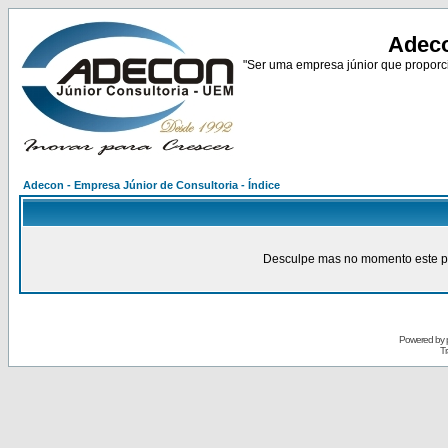
Adeco
"Ser uma empresa júnior que proporci
Adecon - Empresa Júnior de Consultoria - Índice
Desculpe mas no momento este pain
Powered by
Tr