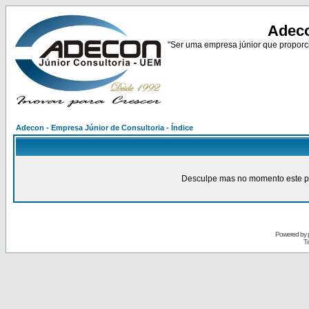
Adeco
"Ser uma empresa júnior que proporci
Adecon - Empresa Júnior de Consultoria - Índice
Desculpe mas no momento este pain
Powered by
Tr