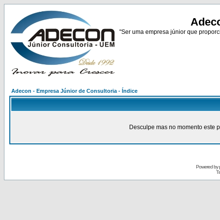
Adeco
"Ser uma empresa júnior que proporci
Adecon - Empresa Júnior de Consultoria - Índice
Desculpe mas no momento este pain
Powered by
Tr