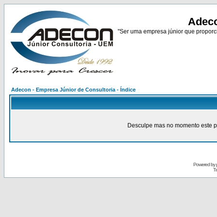
Adeco
"Ser uma empresa júnior que proporci
Adecon - Empresa Júnior de Consultoria - Índice
Desculpe mas no momento este pain
Powered by
Tr