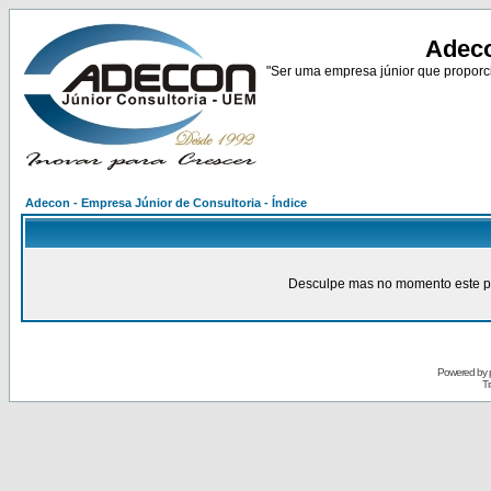
Adeco
"Ser uma empresa júnior que proporci
Adecon - Empresa Júnior de Consultoria - Índice
Desculpe mas no momento este pain
Powered by
Tr