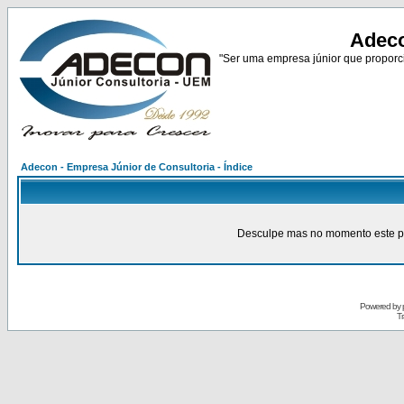
Adeco
"Ser uma empresa júnior que proporci
Adecon - Empresa Júnior de Consultoria - Índice
Desculpe mas no momento este pain
Powered by
Tr