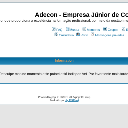
Adecon - Empresa Júnior de Co
r que proporciona a excelência na formação profissional, por meio da gestão inte
FAQ
Busca
Membros
Grupos
R
Calendário
Perfil
Mensagens privadas
Information
Desculpe mas no momento este painel está indisponível. Por favor tente mais tarde
Powered by
phpBB
© 2001, 2005 phpBB Group
Traduzido por
phpBB Brasil