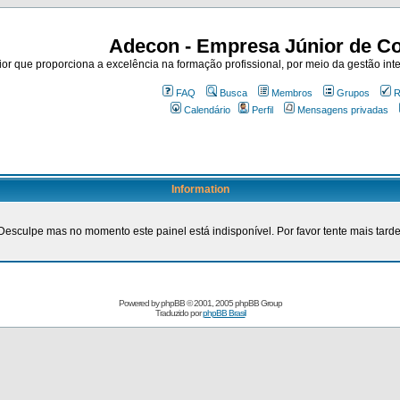
Adecon - Empresa Júnior de Co
r que proporciona a excelência na formação profissional, por meio da gestão inte
FAQ
Busca
Membros
Grupos
R
Calendário
Perfil
Mensagens privadas
Information
Desculpe mas no momento este painel está indisponível. Por favor tente mais tarde
Powered by
phpBB
© 2001, 2005 phpBB Group
Traduzido por
phpBB Brasil