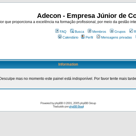
Adecon - Empresa Júnior de Co
r que proporciona a excelência na formação profissional, por meio da gestão inte
FAQ
Busca
Membros
Grupos
R
Calendário
Perfil
Mensagens privadas
Information
Desculpe mas no momento este painel está indisponível. Por favor tente mais tarde
Powered by
phpBB
© 2001, 2005 phpBB Group
Traduzido por
phpBB Brasil