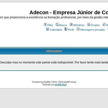
Adecon - Empresa Júnior de Co
r que proporciona a excelência na formação profissional, por meio da gestão inte
FAQ
Busca
Membros
Grupos
R
Calendário
Perfil
Mensagens privadas
Information
Desculpe mas no momento este painel está indisponível. Por favor tente mais tarde
Powered by
phpBB
© 2001, 2005 phpBB Group
Traduzido por
phpBB Brasil