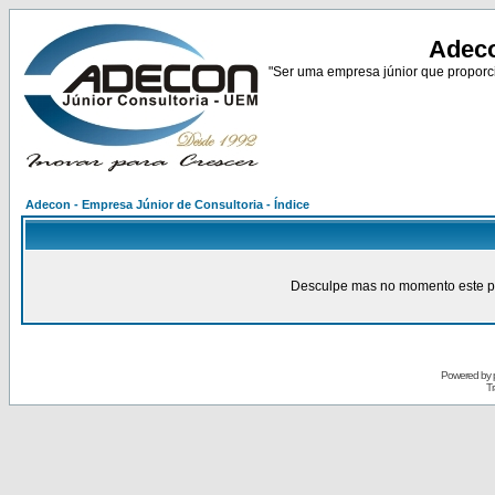
Adeco
"Ser uma empresa júnior que proporci
Adecon - Empresa Júnior de Consultoria - Índice
Desculpe mas no momento este pain
Powered by
Tr