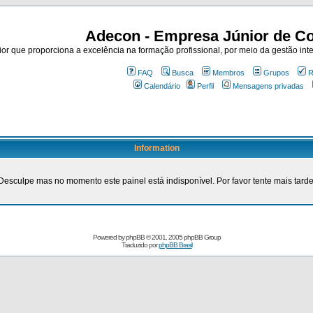
Adecon - Empresa Júnior de Co
r que proporciona a excelência na formação profissional, por meio da gestão inte
FAQ
Busca
Membros
Grupos
R
Calendário
Perfil
Mensagens privadas
Information
Desculpe mas no momento este painel está indisponível. Por favor tente mais tarde
Powered by
phpBB
© 2001, 2005 phpBB Group
Traduzido por
phpBB Brasil