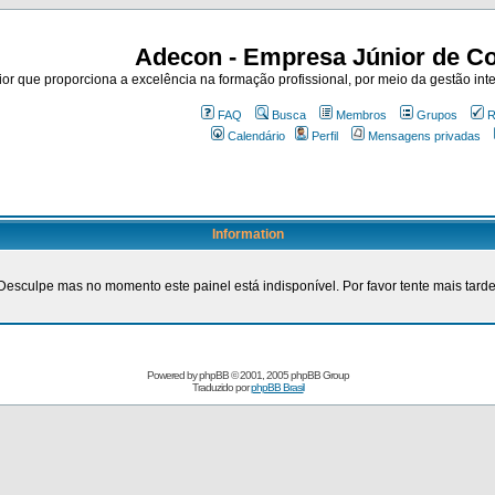
Adecon - Empresa Júnior de Co
r que proporciona a excelência na formação profissional, por meio da gestão inte
FAQ
Busca
Membros
Grupos
R
Calendário
Perfil
Mensagens privadas
Information
Desculpe mas no momento este painel está indisponível. Por favor tente mais tarde
Powered by
phpBB
© 2001, 2005 phpBB Group
Traduzido por
phpBB Brasil