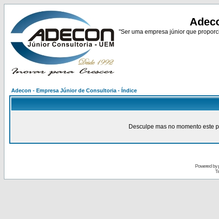
Adeco
"Ser uma empresa júnior que proporci
Adecon - Empresa Júnior de Consultoria - Índice
Desculpe mas no momento este pain
Powered by
Tr