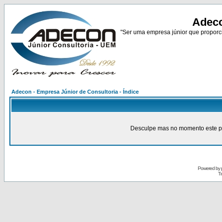
Adeco
"Ser uma empresa júnior que proporci
Adecon - Empresa Júnior de Consultoria - Índice
Desculpe mas no momento este pain
Powered by
Tr