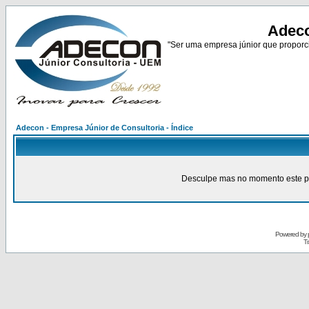
Adeco
"Ser uma empresa júnior que proporci
Adecon - Empresa Júnior de Consultoria - Índice
Desculpe mas no momento este pain
Powered by
Tr