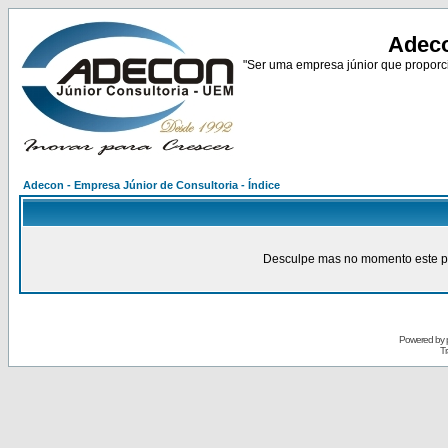
Adeco
"Ser uma empresa júnior que proporci
Adecon - Empresa Júnior de Consultoria - Índice
Desculpe mas no momento este pain
Powered by
Tr