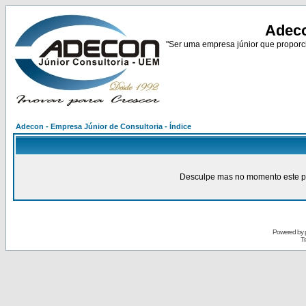
Adeco
"Ser uma empresa júnior que proporci
Adecon - Empresa Júnior de Consultoria - Índice
Desculpe mas no momento este pain
Powered by
Tr