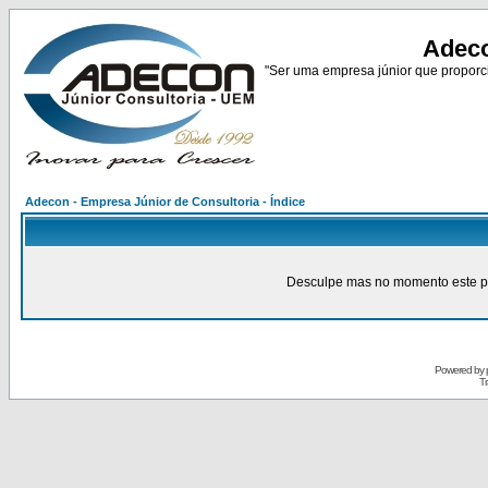
Adeco
"Ser uma empresa júnior que proporci
Adecon - Empresa Júnior de Consultoria - Índice
Desculpe mas no momento este pain
Powered by
Tr