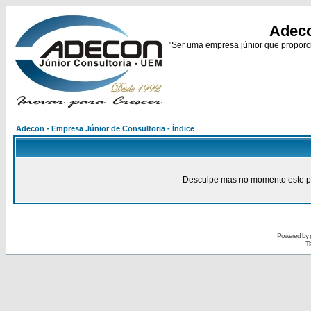
Adeco
"Ser uma empresa júnior que proporci
Adecon - Empresa Júnior de Consultoria - Índice
Desculpe mas no momento este pain
Powered by
Tr