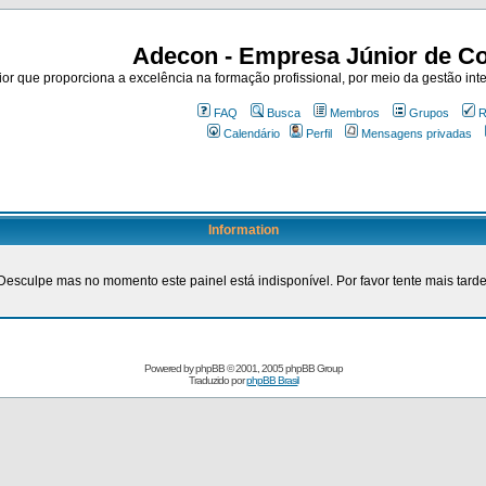
Adecon - Empresa Júnior de Co
r que proporciona a excelência na formação profissional, por meio da gestão inte
FAQ
Busca
Membros
Grupos
R
Calendário
Perfil
Mensagens privadas
Information
Desculpe mas no momento este painel está indisponível. Por favor tente mais tarde
Powered by
phpBB
© 2001, 2005 phpBB Group
Traduzido por
phpBB Brasil