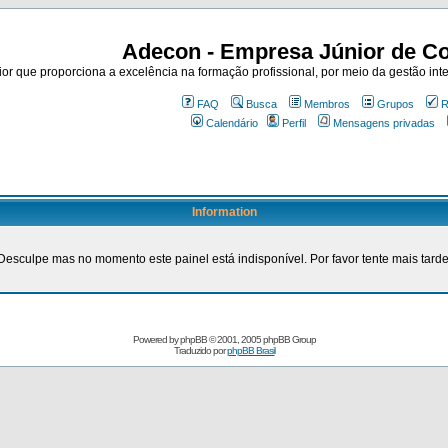
Adecon - Empresa Júnior de Co
r que proporciona a excelência na formação profissional, por meio da gestão inte
FAQ
Busca
Membros
Grupos
R
Calendário
Perfil
Mensagens privadas
Information
Desculpe mas no momento este painel está indisponível. Por favor tente mais tarde
Powered by
phpBB
© 2001, 2005 phpBB Group
Traduzido por
phpBB Brasil