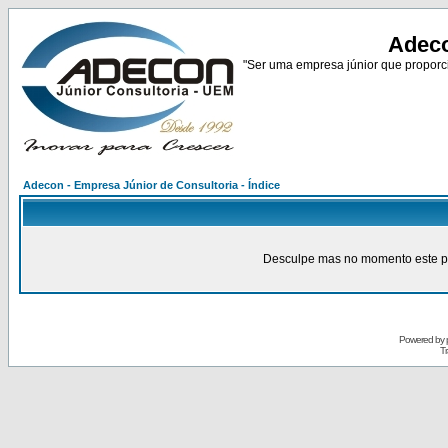
Adeco
"Ser uma empresa júnior que proporci
Adecon - Empresa Júnior de Consultoria - Índice
Desculpe mas no momento este pain
Powered by
Tr