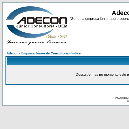
Adeco
"Ser uma empresa júnior que proporci
Adecon - Empresa Júnior de Consultoria - Índice
Desculpe mas no momento este pain
Powered by
Tr