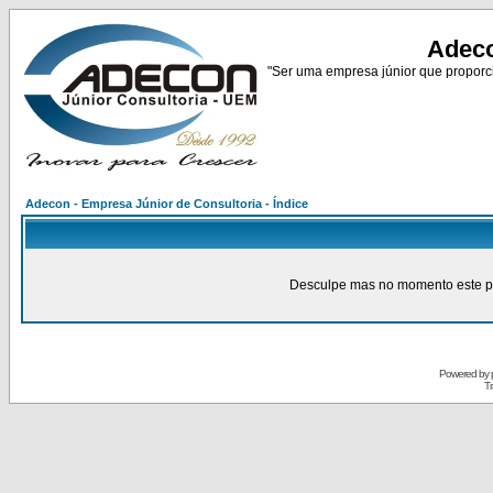
Adeco
"Ser uma empresa júnior que proporci
Adecon - Empresa Júnior de Consultoria - Índice
Desculpe mas no momento este pain
Powered by
Tr