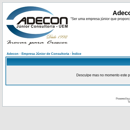
Adeco
"Ser uma empresa júnior que proporci
Adecon - Empresa Júnior de Consultoria - Índice
Desculpe mas no momento este pain
Powered by
Tr