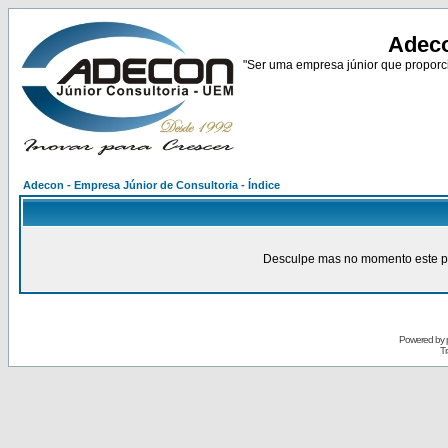
Adeco
"Ser uma empresa júnior que proporci
Adecon - Empresa Júnior de Consultoria - Índice
Desculpe mas no momento este pain
Powered by
Tr