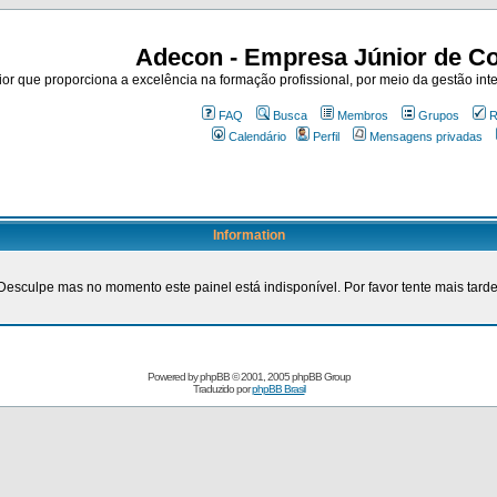
Adecon - Empresa Júnior de Co
r que proporciona a excelência na formação profissional, por meio da gestão inte
FAQ
Busca
Membros
Grupos
R
Calendário
Perfil
Mensagens privadas
Information
Desculpe mas no momento este painel está indisponível. Por favor tente mais tarde
Powered by
phpBB
© 2001, 2005 phpBB Group
Traduzido por
phpBB Brasil