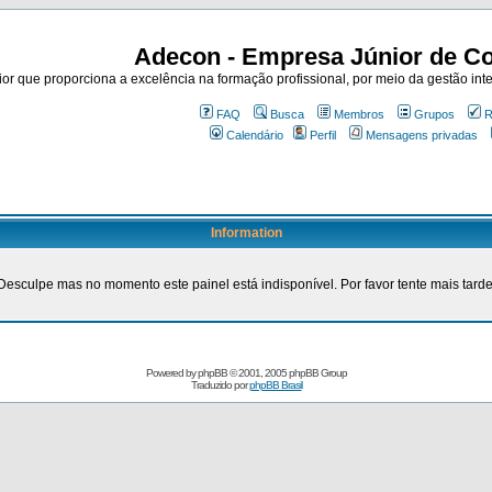
Adecon - Empresa Júnior de Co
r que proporciona a excelência na formação profissional, por meio da gestão inte
FAQ
Busca
Membros
Grupos
R
Calendário
Perfil
Mensagens privadas
Information
Desculpe mas no momento este painel está indisponível. Por favor tente mais tarde
Powered by
phpBB
© 2001, 2005 phpBB Group
Traduzido por
phpBB Brasil