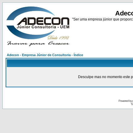
Adeco
"Ser uma empresa júnior que proporci
Adecon - Empresa Júnior de Consultoria - Índice
Desculpe mas no momento este pain
Powered by
Tr